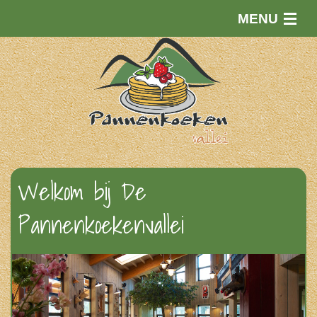
MENU
Welkom
Nieuws
Menukaart
Doen!
Welkom bij De
Contact en route
Pannenkoekenvallei
Reserveren